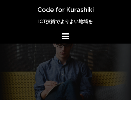
コ
Code for Kurashiki
ン
テ
ICT技術でよりよい地域を
ン
ツ
へ
ス
キ
ッ
プ