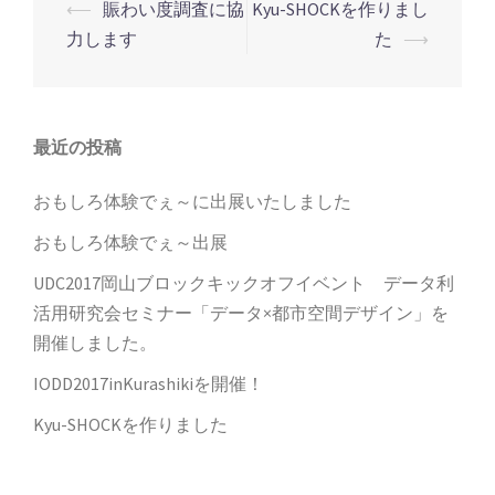
⟵
賑わい度調査に協
Kyu-SHOCKを作りまし
投
力します
た
⟶
稿
ナ
ビ
ゲ
最近の投稿
ー
おもしろ体験でぇ～に出展いたしました
シ
おもしろ体験でぇ～出展
ョ
ン
UDC2017岡山ブロックキックオフイベント データ利
活用研究会セミナー「データ×都市空間デザイン」を
開催しました。
IODD2017inKurashikiを開催！
Kyu-SHOCKを作りました