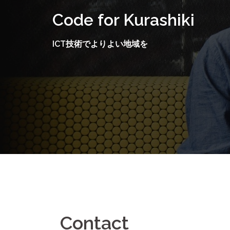
コ
Code for Kurashiki
ン
テ
ICT技術でよりよい地域を
ン
ツ
へ
ス
キ
ッ
プ
Contact